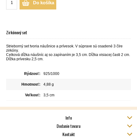
Do košíka
Zirkónový set
Strieborný set tvoria náušnice a prívesok. V súprave sú osadené 3 číre
zirkóny.
Celková dĺžka náušníc aj so zapínaním je 3,5 cm. Dĺžka visiacej časti 2 cm.
Dĺžka prívesku 2,5 cm.
Rýdzosť:
925/1000
Hmotnosť:
4,88 g
Veľkosť:
3,5 cm
Info
Dodanie tovaru
Kontakt