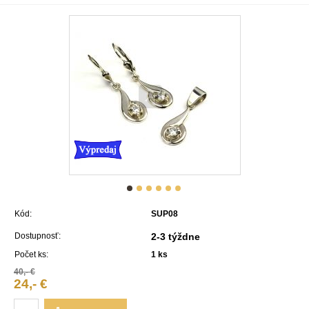
Kód:
SUP08
Dostupnosť:
2-3 týždne
Počet ks:
1
ks
40,- €
24,- €