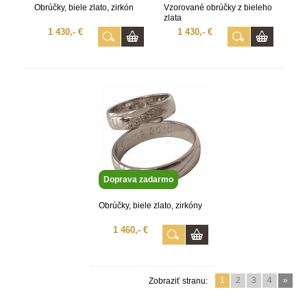
Obrúčky, biele zlato, zirkón
Vzorované obrúčky z bieleho
zlata
1 430,- €
1 430,- €
Doprava zadarmo
Obrúčky, biele zlato, zirkóny
1 460,- €
1
2
3
4
»
Zobraziť stranu: