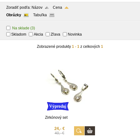
Zoradiť podľa:
Názov
Cena
Obrázky
Tabuľka
Na sklade
(3)
Skladom
Akcia
Zľava
Novinka
Zobrazené produkty
1 - 1
z celkových
1
Zirkónový set
24,- €
40,- €