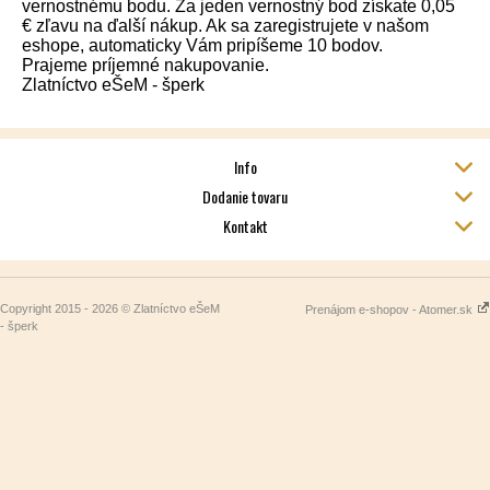
vernostnému bodu. Za jeden vernostný bod získate 0,05
€ zľavu na ďalší nákup. Ak sa zaregistrujete v našom
eshope, automaticky Vám pripíšeme 10 bodov.
Prajeme príjemné nakupovanie.
Zlatníctvo eŠeM - šperk
Info
Dodanie tovaru
Kontakt
Copyright 2015 - 2026 © Zlatníctvo eŠeM
Prenájom e-shopov - Atomer.sk
- šperk