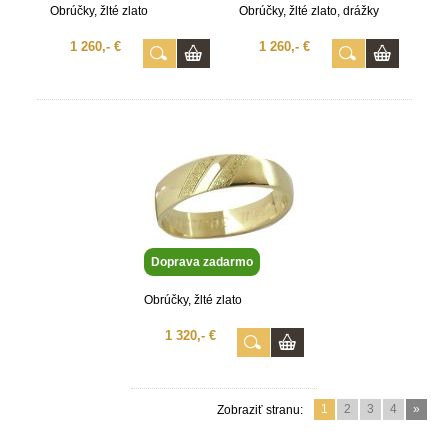
Obrúčky, žlté zlato
Obrúčky, žlté zlato, drážky
1 260,- €
1 260,- €
Doprava zadarmo
Obrúčky, žlté zlato
1 320,- €
1
2
3
4
»
Zobraziť stranu: