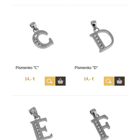
Písmenko "C"
Písmenko "D"
14,- €
14,- €