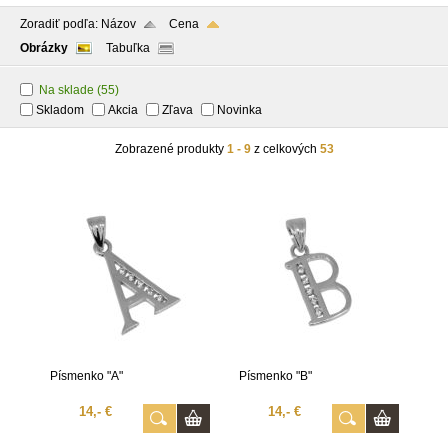
Zoradiť podľa:
Názov
Cena
Obrázky
Tabuľka
Na sklade
(55)
Skladom
Akcia
Zľava
Novinka
Zobrazené produkty
1 - 9
z celkových
53
Písmenko "A"
Písmenko "B"
14,- €
14,- €