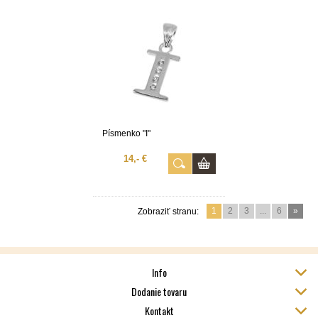
Písmenko "I"
14,- €
1
2
3
...
6
»
Zobraziť stranu:
Info
Dodanie tovaru
Kontakt