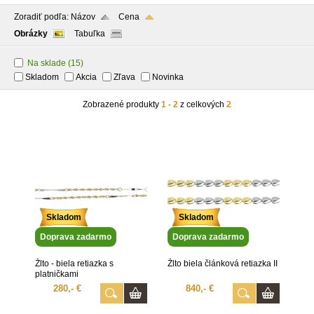
Zoradiť podľa:
Názov
Cena
Obrázky
Tabuľka
Na sklade
(15)
Skladom
Akcia
Zľava
Novinka
Zobrazené produkty
1 - 2
z celkových
2
Skladom
Skladom
Doprava zadarmo
Doprava zadarmo
Žlto - biela retiazka s
Žlto biela článková retiazka II
platničkami
280,- €
840,- €